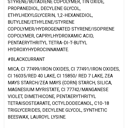
STYRENE/BUTADIENE COPOLYMER, TIN OXIDE,
PROPANEDIOL, DECYLENE GLYCOL,
ETHYLHEXYLGLYCERIN, 1,2-HEXANEDIOL,
BUTYLENE/ETHYLENE/STYRENE
COPOLYMER/HYDROGENATED STYRENE/ISOPRENE
COPOLYMER, CAPRYLHYDROXAMIC ACID,
PENTAERYTHRITYL TETRA-DI-T-BUTYL
HYDROXYHYDROCINNAMATE.
#BLACKCURRANT
MICA, CI 77499/IRON OXIDES, CI 77491/IRON OXIDES,
CI 16035/RED 40 LAKE, CI 15850/ RED 7 LAKE, ZEA
MAYS STARCH/ZEA MAYS (CORN) STARCH, SILICA,
MAGNESIUM MYRISTATE, CI 77742/MANGANESE
VIOLET, DIMETHICONE, PENTAERYTHRITYL
TETRAISOSTEARATE, OCTYLDODECANOL, C10-18
TRIGLYCERIDES, DECYLENE GLYCOL, SYNTHETIC
BEESWAX, LAUROYL LYSINE.