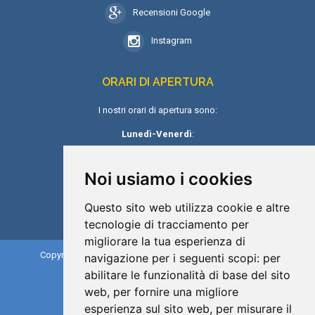
Recensioni Google
Instagram
ORARI DI APERTURA
I nostri orari di apertura sono:
Lunedì-Venerdì
:
8:30-13:30 / 14:30-18:30
Noi usiamo i cookies
Sabato e Domenica
: Chiusi
Questo sito web utilizza cookie e altre
tecnologie di tracciamento per
migliorare la tua esperienza di
Copyright 2019©
esteticaeparrucchieri
. All rights reserved.
navigazione per i seguenti scopi:
per
abilitare le funzionalità di base del sito
Caracciolo srl
web
,
per fornire una migliore
P.iva: 09353431217
esperienza sul sito web
,
per misurare il