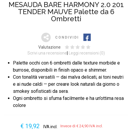
MESAUDA BARE HARMONY 2.0 201
TENDER MAUVE Palette da 6
Ombretti
CONDIVIDI
Valutazione
Scrivi una recensione
Leggi recensioni (
0
)
Palette occhi con 6 ombretti dalle texture morbide e
burrose, disponibili in finish opaco e shimmer.
Con tonalità versatili — dai malva delicati, ai toni neutri
e ai nude caldi — per creare look naturali da giorno o
smokey sofisticati da sera.
Ogni ombretto si sfuma facilmente e ha un’ottima resa
colore
€ 19,92
Invece di
€ 24,90
IVA incl.
IVA incl.