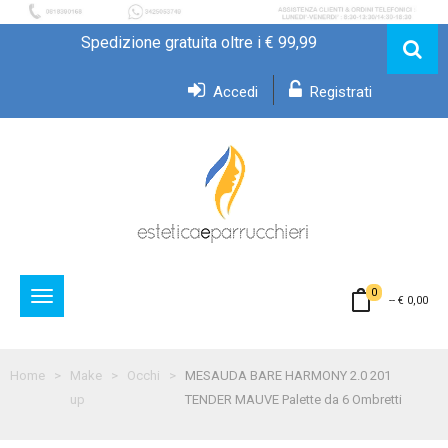
Spedizione gratuita oltre i € 99,99
Accedi
Registrati
0
Toggle
--
€ 0,00
navigation
Home
Make
Occhi
MESAUDA BARE HARMONY 2.0 201
up
TENDER MAUVE Palette da 6 Ombretti