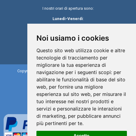
I nostri orari di apertura sono:
Lunedì-Venerdì
:
8:30-13:30 / 14:30-18:30
Noi usiamo i cookies
Sabato e Domenica
: Chiusi
Questo sito web utilizza cookie e altre
tecnologie di tracciamento per
migliorare la tua esperienza di
Copyright 2019©
esteticaeparrucchieri
. All rights reserved.
navigazione per i seguenti scopi:
per
abilitare le funzionalità di base del sito
Caracciolo srl
web
,
per fornire una migliore
P.iva: 09353431217
esperienza sul sito web
,
per misurare il
Numero REA: NA-1026441
tuo interesse nei nostri prodotti e
Capitale Sociale: € 10.000
servizi e personalizzare le interazioni
di marketing
,
per pubblicare annunci
più pertinenti per te
.
Accetto