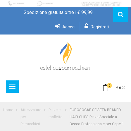
Spedizione gratuita oltre i € 99,99
Accedi
Registrati
0
Toggle
--
€ 0,00
navigation
Home
Attrezzature
Pinze e
EUROSOCAP SEISETA BEAKED
per
mollette
HAIR CLIPS Pinza Speciale a
Parrucchieri
Becco Professionale per Capelli